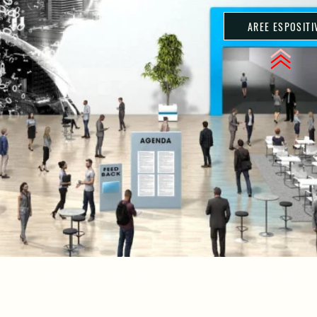
AREE ESPOSITI
Copyright © 2023
AliCom Web Srls
C.F. e P.IVA 10468460968
Privacy Policy
|
Cookie Policy